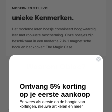
MODERN EN STIJLVOL
unieke Kenmerken.
Het moderne leren hoesje combineert hoogwaardig
leer met robuuste bescherming. Onze hoesjes zijn
beschikbaar in een moderne 2-in-1 magnetische
book en backcover: The Magic Case.
Waarom Oblac?
Ontvang 5% korting
op je eerste aankoop
100 dagen bedenktijd
En wees als eerste op de hoogte van
kortingen, nieuwe artikelen en meer.
Wij hanteren een extra lange retourtermijn van 100 dagen.