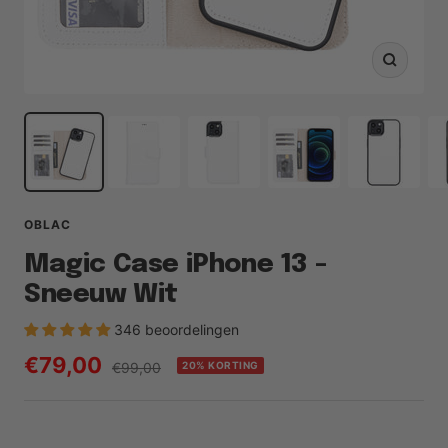
Zoom
OBLAC
Magic Case iPhone 13 -
Sneeuw Wit
346 beoordelingen
Prijs
€79,00
Reguliere
€99,00
20% KORTING
prijs
met
korting